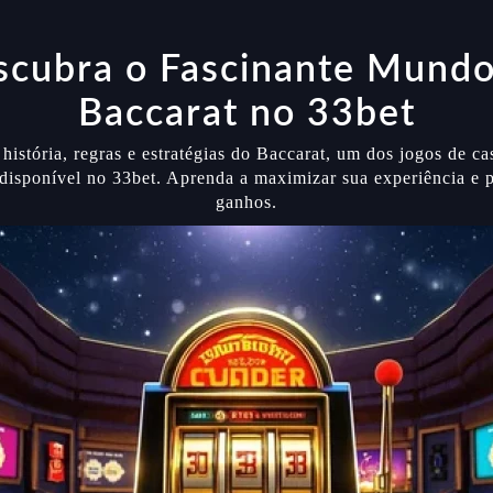
scubra o Fascinante Mundo
Baccarat no 33bet
 história, regras e estratégias do Baccarat, um dos jogos de ca
 disponível no 33bet. Aprenda a maximizar sua experiência e p
ganhos.