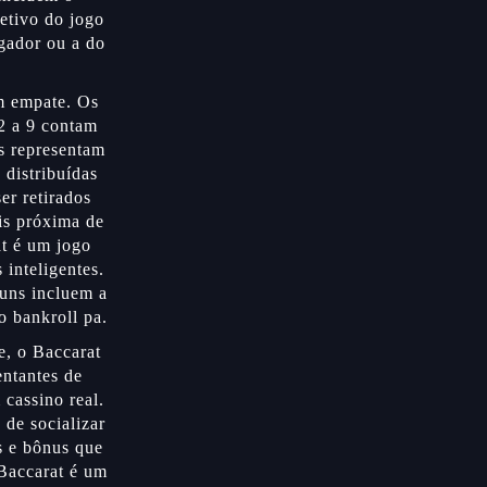
etivo do jogo
ogador ou a do
um empate. Os
 2 a 9 contam
s representam
 distribuídas
er retirados
is próxima de
at é um jogo
 inteligentes.
uns incluem a
o bankroll pa.
e, o Baccarat
entantes de
cassino real.
de socializar
s e bônus que
 Baccarat é um