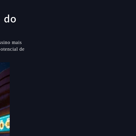
 do
ssino mais
otencial de