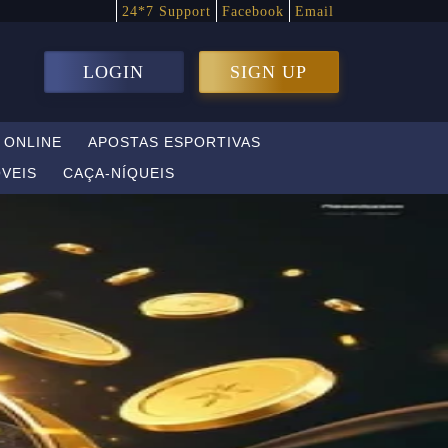
24*7 Support
Facebook
Email
LOGIN
SIGN UP
 ONLINE
APOSTAS ESPORTIVAS
VEIS
CAÇA-NÍQUEIS